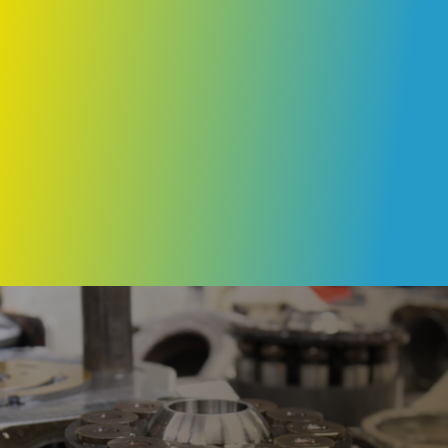
l
transmettons un devis pour
accord avant de commencer les
réparations. Toutes nos ventes,
interventions et prestations sont
effectuées suivant nos conditions
générales de vente.
04 72 81 90 60


(Selon disponibilité des pièces)