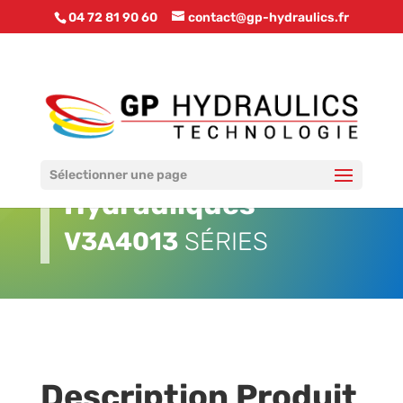
04 72 81 90 60
contact@gp-hydraulics.fr
Vannes Monobloc
Sélectionner une page
Hydrauliques
V3A4013
SÉRIES
Description Produit